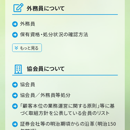
外務員について
外務員
保有資格・処分状況の確認方法
もっと見る
閉じる
協会員について
協会員
協会員／外務員等処分
「顧客本位の業務運営に関する原則」等に基
づく取組方針を公表している会員のリスト
証券会社等の明治期頃からの沿革（明治150