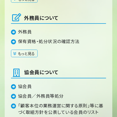
外務員について
外務員
保有資格・処分状況の確認方法
もっと見る
閉じる
協会員について
協会員
協会員／外務員等処分
「顧客本位の業務運営に関する原則」等に基
づく取組方針を公表している会員のリスト