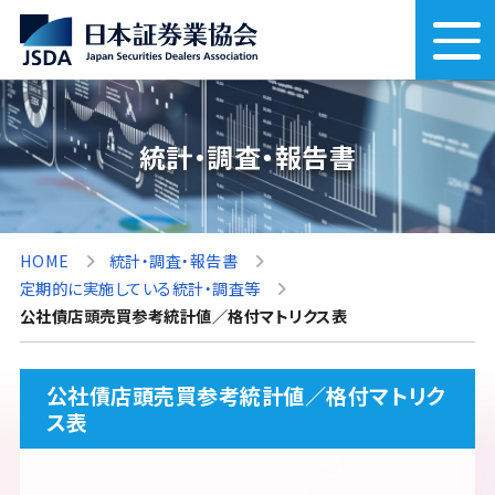
統計・調査・報告書
HOME
統計・調査・報告書
定期的に実施している統計・調査等
公社債店頭売買参考統計値／格付マトリクス表
公社債店頭売買参考統計値／格付マトリク
ス表