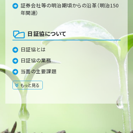
証券会社等の明治期頃からの沿革（明治150
年関連）
日証協について
日証協とは
日証協の業務
当面の主要課題
もっと見る
閉じる