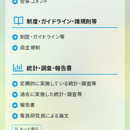
会長コメント
制度・ガイドライン・諸規則等
制度・ガイドライン等
自主規制
統計・調査・報告書
定期的に実施している統計・調査等
過去に実施した統計・調査等
報告書
客員研究員による論文
もっと見る
閉じる